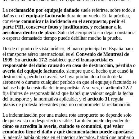
La
reclamación por equipaje dañado
suele referirse, sobre todo, a
daños en el
equipaje facturado
durante un vuelo. En la práctica,
conviene
comunicar la incidencia en el aeropuerto, pedir el
parte PIR, conservar fotos y justificantes, y reclamar a la
aerolínea dentro de plazo
. Salir del aeropuerto sin dejar constancia
o esperar demasiado tiempo puede debilitar mucho la prueba.
Desde el punto de vista jurídico, el marco principal en España para
el transporte aéreo internacional es el
Convenio de Montreal de
1999
. Su
artículo 17.2
establece que
el transportista es
responsable del daño causado en caso de destrucción, pérdida o
avería del equipaje facturado
, siempre que el hecho que causó la
destrucción, pérdida o avería se haya producido a bordo de la
aeronave o durante cualquier período en que el equipaje facturado se
hallase bajo la custodia del transportista. A su vez, el
artículo 22.2
fija límites de responsabilidad que habrá que valorar según la fecha
del transporte y la normativa aplicable, y el
artículo 31
regula
plazos de protesta relevantes para no comprometer la reclamación.
La indemnización por una maleta rota aeropuerto no depende solo
de que exista un desperfecto visible. También puede depender de
cómo se acredita la avería, cuándo se comunicó, qué valor
económico tiene el daño y qué documentación puede aportarse
.
Si además había objetos en el interior afectados, habrá que probarlo