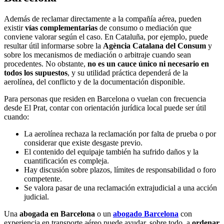
Además de reclamar directamente a la compañía aérea, pueden
existir
vías complementarias
de consumo o mediación que
conviene valorar según el caso. En Cataluña, por ejemplo, puede
resultar útil informarse sobre la
Agència Catalana del Consum
y
sobre los mecanismos de mediación o arbitraje cuando sean
procedentes. No obstante,
no es un cauce único ni necesario en
todos los supuestos
, y su utilidad práctica dependerá de la
aerolínea, del conflicto y de la documentación disponible.
Para personas que residen en Barcelona o vuelan con frecuencia
desde El Prat, contar con orientación jurídica local puede ser útil
cuando:
La aerolínea rechaza la reclamación por falta de prueba o por
considerar que existe desgaste previo.
El contenido del equipaje también ha sufrido daños y la
cuantificación es compleja.
Hay discusión sobre plazos, límites de responsabilidad o foro
competente.
Se valora pasar de una reclamación extrajudicial a una acción
judicial.
Una
abogada en Barcelona
o un
abogado Barcelona
con
experiencia en transporte aéreo puede ayudar, sobre todo, a
ordenar