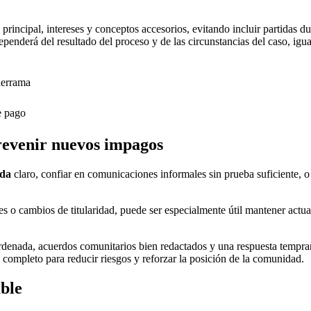
rincipal, intereses y conceptos accesorios, evitando incluir partidas d
ependerá del resultado del proceso y de las circunstancias del caso, ig
derrama
e pago
revenir nuevos impagos
uda
claro, confiar en comunicaciones informales sin prueba suficiente, o 
 o cambios de titularidad, puede ser especialmente útil mantener actual
ordenada, acuerdos comunitarios bien redactados y una respuesta tempr
e completo para reducir riesgos y reforzar la posición de la comunidad.
able