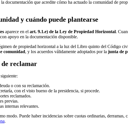
y la documentación que acredite cómo ha actuado la comunidad de propiet
unidad y cuándo puede plantearse
les
aparece en el
art. 9.1.e) de la Ley de Propiedad Horizontal
. Cuan
 con apoyo en la documentación disponible.
gimen de propiedad horizontal a la luz del Libro quinto del Código civi
 de comunidad
, y los acuerdos válidamente adoptados por la
junta de p
 de reclamar
siguiente:
 deuda o con su reclamación.
etaría, con el visto bueno de la presidencia, si procede.
portes reclamados.
es previas.
las internas relevantes.
mo modo. Puede haber incidencias sobre cuotas ordinarias, derramas, ca
ona
.