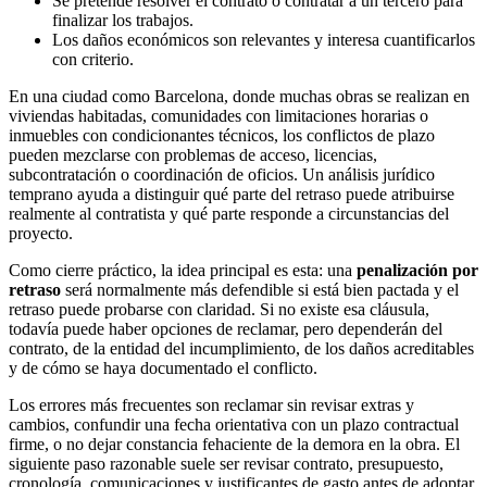
Se pretende resolver el contrato o contratar a un tercero para
finalizar los trabajos.
Los daños económicos son relevantes y interesa cuantificarlos
con criterio.
En una ciudad como Barcelona, donde muchas obras se realizan en
viviendas habitadas, comunidades con limitaciones horarias o
inmuebles con condicionantes técnicos, los conflictos de plazo
pueden mezclarse con problemas de acceso, licencias,
subcontratación o coordinación de oficios. Un análisis jurídico
temprano ayuda a distinguir qué parte del retraso puede atribuirse
realmente al contratista y qué parte responde a circunstancias del
proyecto.
Como cierre práctico, la idea principal es esta: una
penalización por
retraso
será normalmente más defendible si está bien pactada y el
retraso puede probarse con claridad. Si no existe esa cláusula,
todavía puede haber opciones de reclamar, pero dependerán del
contrato, de la entidad del incumplimiento, de los daños acreditables
y de cómo se haya documentado el conflicto.
Los errores más frecuentes son reclamar sin revisar extras y
cambios, confundir una fecha orientativa con un plazo contractual
firme, o no dejar constancia fehaciente de la demora en la obra. El
siguiente paso razonable suele ser revisar contrato, presupuesto,
cronología, comunicaciones y justificantes de gasto antes de adoptar