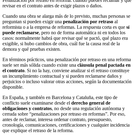
Penalización por retraso en reforma: cuándo puedes reclamar y qué
revisar en el contrato antes de exigir plazos o daños.
Cuando una obra se alarga más de lo previsto, muchas personas se
preguntan si pueden exigir una
penalización por retraso
al
reformista o a la empresa de reformas. La respuesta corta es que
sí
puede reclamarse
, pero no de forma automática ni en todos los
casos: normalmente habrá que revisar qué se pactó, qué plazo era
exigible, si hubo cambios de obra, cuál fue la causa real de la
demora y qué pruebas existen.
En términos prácticos, una penalización por retraso en una reforma
suele ser más sólida cuando existe una
cláusula penal pactada en
el contrato
. Si no la hay, conviene analizar si el retraso constituye
un incumplimiento contractual y si pueden reclamarse daños y
perjuicios o incluso valorar otras acciones, según la documentación
disponible.
En España, y también en Barcelona y Cataluña, este tipo de
conflicto suele examinarse desde el
derecho general de
obligaciones y contratos
, no desde una regulación autónoma y
cerrada sobre “penalizaciones por retraso en reformas”. Por eso,
antes de reclamar, interesa ordenar contrato, presupuesto,
cronología, comunicaciones, certificaciones y cualquier incidencia
que explique el retraso de la reforma.