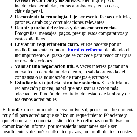
Revisar el contrato y los anexos.
Identifique plazo,
incidencias permitidas, extras aprobados y, en su caso,
cláusula penal.
Reconstruir la cronología.
Fije por escrito fechas de inicio,
parones, cambios y comunicaciones relevantes.
Reunir prueba del retraso y de sus consecuencias.
Fotografías, mensajes, pagos, presupuestos comparativos y
gastos añadidos.
Enviar un requerimiento claro.
Puede hacerse por un
medio fehaciente, como un
burofax reforma
, detallando el
incumplimiento, el plazo que se concede para reaccionar y la
reserva de acciones.
Valorar una negociación útil.
A veces interesa pactar una
nueva fecha cerrada, un descuento, la salida ordenada del
contratista o la liquidación de trabajos ejecutados.
Estudiar la vía judicial si no hay solución.
Si se inicia una
reclamación judicial, habrá que analizar la acción más
adecuada en función del contrato, del estado de la obra y de
los daños acreditables.
El burofax no es un requisito legal universal, pero sí una herramienta
muy útil para acreditar que se hizo un requerimiento fehaciente y
que el contratista conocía la situación. En reformas conflictivas, una
comunicación informal por mensajería instantánea suele ser
insuficiente si después se discuten plazos, incumplimientos o costes.