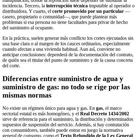
manipulación, donde la reposición suele depender de subsanar la
incidencia. Tercero, la
interrupción técnica
imputable al operador o
distribuidora. Y cuarto, el
corte promovido por un particular
—
casero, propietario o comunidad—, que puede plantear más
problemas si esa persona no tiene facultades para privar de hecho
del suministro al ocupante.
En la práctica, suelen generar más conflicto los cortes ejecutados sin
una base clara o al margen de los cauces ordinarios, especialmente
cuando afectan a una vivienda habitual. Aun así, conviene no
anticipar conclusiones: dependerá de la documentación del contrato,
de quién sea el titular del punto de suministro y de la causa concreta
del corte.
Diferencias entre suministro de agua y
suministro de gas: no todo se rige por las
mismas normas
No existe un régimen único para agua y gas. En
gas
, el marco
sectorial estatal es más homogéneo, y el
Real Decreto 1434/2002
sirve de referencia para el suministro, la distribución y determinados
supuestos de suspensión del servicio. Además, si hay contratación
con consumidores, también puede entrar en juego la normativa
general de consumo, como el
Texto Refundido de la Ley General