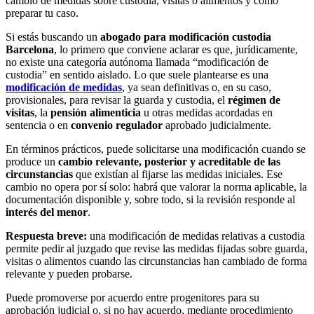
cambio de medidas sobre custodia, visitas o alimentos y cómo
preparar tu caso.
Si estás buscando un
abogado para modificación custodia
Barcelona
, lo primero que conviene aclarar es que, jurídicamente,
no existe una categoría autónoma llamada “modificación de
custodia” en sentido aislado. Lo que suele plantearse es una
modificación de medidas
, ya sean definitivas o, en su caso,
provisionales, para revisar la guarda y custodia, el
régimen de
visitas
, la
pensión alimenticia
u otras medidas acordadas en
sentencia o en
convenio regulador
aprobado judicialmente.
En términos prácticos, puede solicitarse una modificación cuando se
produce un
cambio relevante, posterior y acreditable de las
circunstancias
que existían al fijarse las medidas iniciales. Ese
cambio no opera por sí solo: habrá que valorar la norma aplicable, la
documentación disponible y, sobre todo, si la revisión responde al
interés del menor
.
Respuesta breve:
una modificación de medidas relativas a custodia
permite pedir al juzgado que revise las medidas fijadas sobre guarda,
visitas o alimentos cuando las circunstancias han cambiado de forma
relevante y pueden probarse.
Puede promoverse por acuerdo entre progenitores para su
aprobación judicial o, si no hay acuerdo, mediante procedimiento