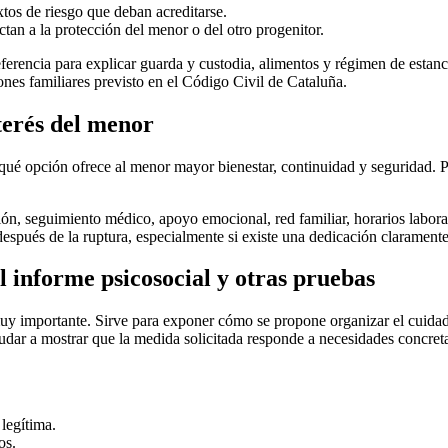
tos de riesgo que deban acreditarse.
ctan a la protección del menor o del otro progenitor.
ferencia para explicar guarda y custodia, alimentos y régimen de estanc
ones familiares previsto en el Código Civil de Cataluña.
terés del menor
o qué opción ofrece al menor mayor bienestar, continuidad y seguridad. 
ción, seguimiento médico, apoyo emocional, red familiar, horarios labor
espués de la ruptura, especialmente si existe una dedicación clarament
l informe psicosocial y otras pruebas
uy importante. Sirve para exponer cómo se propone organizar el cuidado
yudar a mostrar que la medida solicitada responde a necesidades concre
legítima.
os.