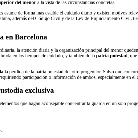
superior del menor
a la vista de las circunstancias concretas.
s asume de forma más estable el cuidado diario y existen motivos relev
uña, además del Código Civil y de la Ley de Enjuiciamiento Civil, tie
va en Barcelona
rdinaria, la atención diaria y la organización principal del menor queden
ibrada en los tiempos de cuidado, y también de la
patria potestad
, que
la
la pérdida de la patria potestad del otro progenitor. Salvo que concurr
 requiriendo participación o información de ambos, especialmente en el
stodia exclusiva
lementos que hagan aconsejable concentrar la guarda en un solo progenit
s.
.