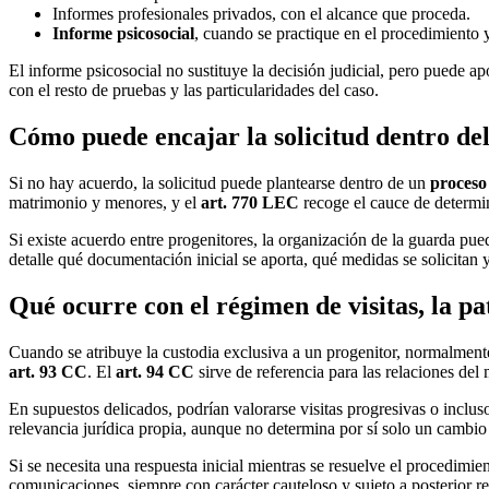
Informes profesionales privados, con el alcance que proceda.
Informe psicosocial
, cuando se practique en el procedimiento y 
El informe psicosocial no sustituye la decisión judicial, pero puede a
con el resto de pruebas y las particularidades del caso.
Cómo puede encajar la solicitud dentro de
Si no hay acuerdo, la solicitud puede plantearse dentro de un
proceso
matrimonio y menores, y el
art. 770 LEC
recoge el cauce de determi
Si existe acuerdo entre progenitores, la organización de la guarda pu
detalle qué documentación inicial se aporta, qué medidas se solicitan 
Qué ocurre con el régimen de visitas, la pa
Cuando se atribuye la custodia exclusiva a un progenitor, normalment
art. 93 CC
. El
art. 94 CC
sirve de referencia para las relaciones de
En supuestos delicados, podrían valorarse visitas progresivas o inclu
relevancia jurídica propia, aunque no determina por sí solo un cambio
Si se necesita una respuesta inicial mientras se resuelve el procedimie
comunicaciones, siempre con carácter cauteloso y sujeto a posterior rev