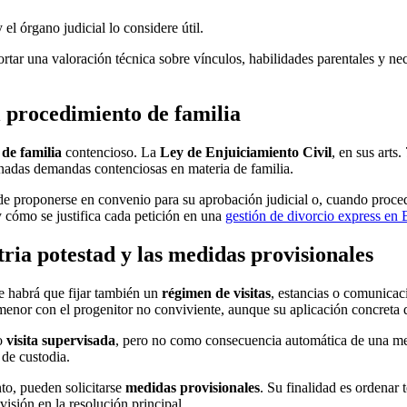
el órgano judicial lo considere útil.
portar una valoración técnica sobre vínculos, habilidades parentales y 
l procedimiento de familia
 de familia
contencioso. La
Ley de Enjuiciamiento Civil
, en sus arts
nadas demandas contenciosas en materia de familia.
ede proponerse en convenio para su aprobación judicial o, cuando proced
y cómo se justifica cada petición en una
gestión de divorcio express en 
tria potestad y las medidas provisionales
e habrá que fijar también un
régimen de visitas
, estancias o comunicac
l menor con el progenitor no conviviente, aunque su aplicación concreta
so
visita supervisada
, pero no como consecuencia automática de una me
 de custodia.
nto, pueden solicitarse
medidas provisionales
. Su finalidad es ordenar
isión en la resolución principal.