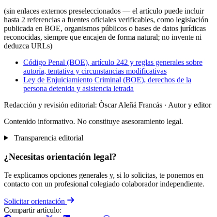
(sin enlaces externos preseleccionados — el artículo puede incluir
hasta 2 referencias a fuentes oficiales verificables, como legislación
publicada en BOE, organismos públicos o bases de datos jurídicas
reconocidas, siempre que encajen de forma natural; no invente ni
deduzca URLs)
Código Penal (BOE), artículo 242 y reglas generales sobre
autoría, tentativa y circunstancias modificativas
Ley de Enjuiciamiento Criminal (BOE), derechos de la
persona detenida y asistencia letrada
Redacción y revisión editorial: Òscar Aleñá Francás
· Autor y editor
Contenido informativo. No constituye asesoramiento legal.
Transparencia editorial
¿Necesitas orientación legal?
Te explicamos opciones generales y, si lo solicitas, te ponemos en
contacto con un profesional colegiado colaborador independiente.
Solicitar orientación
Compartir artículo: