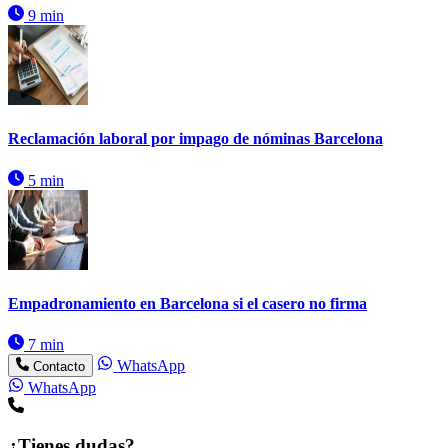
9 min
Reclamación laboral por impago de nóminas Barcelona
5 min
Empadronamiento en Barcelona si el casero no firma
7 min
WhatsApp
Contacto
WhatsApp
¿Tienes dudas?