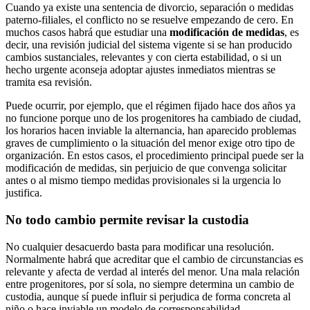
Cuando ya existe una sentencia de divorcio, separación o medidas
paterno-filiales, el conflicto no se resuelve empezando de cero. En
muchos casos habrá que estudiar una
modificación de medidas
, es
decir, una revisión judicial del sistema vigente si se han producido
cambios sustanciales, relevantes y con cierta estabilidad, o si un
hecho urgente aconseja adoptar ajustes inmediatos mientras se
tramita esa revisión.
Puede ocurrir, por ejemplo, que el régimen fijado hace dos años ya
no funcione porque uno de los progenitores ha cambiado de ciudad,
los horarios hacen inviable la alternancia, han aparecido problemas
graves de cumplimiento o la situación del menor exige otro tipo de
organización. En estos casos, el procedimiento principal puede ser la
modificación de medidas, sin perjuicio de que convenga solicitar
antes o al mismo tiempo medidas provisionales si la urgencia lo
justifica.
No todo cambio permite revisar la custodia
No cualquier desacuerdo basta para modificar una resolución.
Normalmente habrá que acreditar que el cambio de circunstancias es
relevante y afecta de verdad al interés del menor. Una mala relación
entre progenitores, por sí sola, no siempre determina un cambio de
custodia, aunque sí puede influir si perjudica de forma concreta al
niño o hace inviable un modelo de corresponsabilidad.