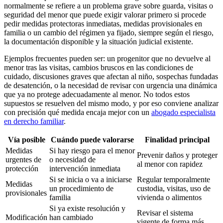
normalmente se refiere a un problema grave sobre guarda, visitas o
seguridad del menor que puede exigir valorar primero si procede
pedir medidas protectoras inmediatas, medidas provisionales en
familia o un cambio del régimen ya fijado, siempre según el riesgo,
la documentación disponible y la situación judicial existente.
Ejemplos frecuentes pueden ser: un progenitor que no devuelve al
menor tras las visitas, cambios bruscos en las condiciones de
cuidado, discusiones graves que afectan al niño, sospechas fundadas
de desatención, o la necesidad de revisar con urgencia una dinámica
que ya no protege adecuadamente al menor. No todos estos
supuestos se resuelven del mismo modo, y por eso conviene analizar
con precisión qué medida encaja mejor con un
abogado especialista
en derecho familiar
.
Vía posible
Cuándo puede valorarse
Finalidad principal
Medidas
Si hay riesgo para el menor
Prevenir daños y proteger
urgentes de
o necesidad de
al menor con rapidez
protección
intervención inmediata
Si se inicia o va a iniciarse
Regular temporalmente
Medidas
un procedimiento de
custodia, visitas, uso de
provisionales
familia
vivienda o alimentos
Si ya existe resolución y
Revisar el sistema
Modificación
han cambiado
vigente de forma más