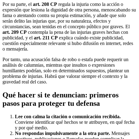
Por su parte, el
art. 208 CP
regula la injuria como la acción o
expresión que lesiona la dignidad de otra persona, menoscabando su
fama o atentando contra su propia estimación, y añade que solo
serán delito las injurias que, por su naturaleza, efectos y
circunstancias, sean tenidas en el concepto público por graves. El
art. 209 CP
contempla la pena de las injurias graves hechas con
publicidad, y el
art. 211 CP
explica cuándo existe publicidad,
cuestión especialmente relevante si hubo difusión en internet, redes
o mensajería.
Por tanto, una acusación falsa de robo o estafa puede requerir un
análisis de calumnias, mientras que insultos o expresiones
humillantes podrían, solo en determinados supuestos, plantear un
problema de injurias. Habrá que valorar siempre el contexto y la
gravedad real del caso.
Qué hacer si te denuncian: primeros
pasos para proteger tu defensa
Lee con calma la citación o comunicación recibida.
Conviene identificar qué hechos se te atribuyen, en qué fecha
y por qué medio.
No respondas impulsivamente a la otra parte.
Mensajes
reactivos, publicaciones o llamadas pueden complicar la