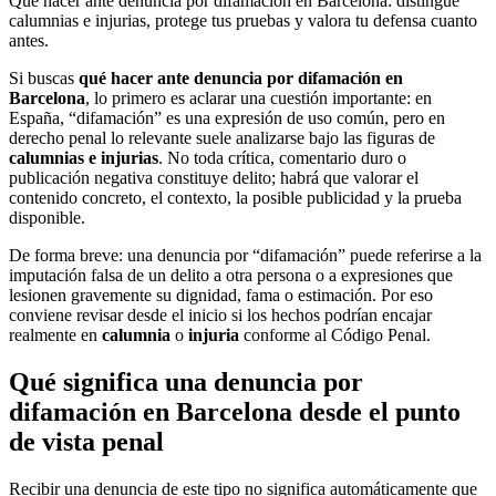
Qué hacer ante denuncia por difamación en Barcelona: distingue
calumnias e injurias, protege tus pruebas y valora tu defensa cuanto
antes.
Si buscas
qué hacer ante denuncia por difamación en
Barcelona
, lo primero es aclarar una cuestión importante: en
España, “difamación” es una expresión de uso común, pero en
derecho penal lo relevante suele analizarse bajo las figuras de
calumnias e injurias
. No toda crítica, comentario duro o
publicación negativa constituye delito; habrá que valorar el
contenido concreto, el contexto, la posible publicidad y la prueba
disponible.
De forma breve: una denuncia por “difamación” puede referirse a la
imputación falsa de un delito a otra persona o a expresiones que
lesionen gravemente su dignidad, fama o estimación. Por eso
conviene revisar desde el inicio si los hechos podrían encajar
realmente en
calumnia
o
injuria
conforme al Código Penal.
Qué significa una denuncia por
difamación en Barcelona desde el punto
de vista penal
Recibir una denuncia de este tipo no significa automáticamente que