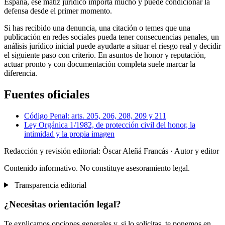
España, ese matiz jurídico importa mucho y puede condicionar la
defensa desde el primer momento.
Si has recibido una denuncia, una citación o temes que una
publicación en redes sociales pueda tener consecuencias penales, un
análisis jurídico inicial puede ayudarte a situar el riesgo real y decidir
el siguiente paso con criterio. En asuntos de honor y reputación,
actuar pronto y con documentación completa suele marcar la
diferencia.
Fuentes oficiales
Código Penal: arts. 205, 206, 208, 209 y 211
Ley Orgánica 1/1982, de protección civil del honor, la
intimidad y la propia imagen
Redacción y revisión editorial: Òscar Aleñá Francás
· Autor y editor
Contenido informativo. No constituye asesoramiento legal.
Transparencia editorial
¿Necesitas orientación legal?
Te explicamos opciones generales y, si lo solicitas, te ponemos en