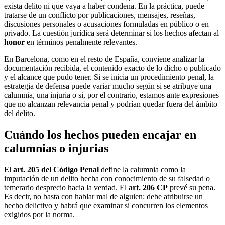
exista delito ni que vaya a haber condena. En la práctica, puede
tratarse de un conflicto por publicaciones, mensajes, reseñas,
discusiones personales o acusaciones formuladas en público o en
privado. La cuestión jurídica será determinar si los hechos afectan al
honor
en términos penalmente relevantes.
En Barcelona, como en el resto de España, conviene analizar la
documentación recibida, el contenido exacto de lo dicho o publicado
y el alcance que pudo tener. Si se inicia un procedimiento penal, la
estrategia de defensa puede variar mucho según si se atribuye una
calumnia, una injuria o si, por el contrario, estamos ante expresiones
que no alcanzan relevancia penal y podrían quedar fuera del ámbito
del delito.
Cuándo los hechos pueden encajar en
calumnias o injurias
El
art. 205 del Código Penal
define la calumnia como la
imputación de un delito hecha con conocimiento de su falsedad o
temerario desprecio hacia la verdad. El
art. 206 CP
prevé su pena.
Es decir, no basta con hablar mal de alguien: debe atribuirse un
hecho delictivo y habrá que examinar si concurren los elementos
exigidos por la norma.