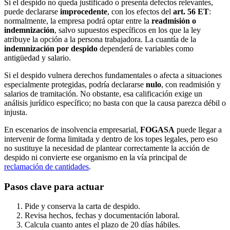
Si el despido no queda justificado o presenta defectos relevantes,
puede declararse
improcedente
, con los efectos del
art. 56 ET
:
normalmente, la empresa podrá optar entre la
readmisión o
indemnización
, salvo supuestos específicos en los que la ley
atribuye la opción a la persona trabajadora. La cuantía de la
indemnización por despido
dependerá de variables como
antigüedad y salario.
Si el despido vulnera derechos fundamentales o afecta a situaciones
especialmente protegidas, podría declararse
nulo
, con readmisión y
salarios de tramitación. No obstante, esa calificación exige un
análisis jurídico específico; no basta con que la causa parezca débil o
injusta.
En escenarios de insolvencia empresarial,
FOGASA
puede llegar a
intervenir de forma limitada y dentro de los topes legales, pero eso
no sustituye la necesidad de plantear correctamente la acción de
despido ni convierte ese organismo en la vía principal de
reclamación de cantidades
.
Pasos clave para actuar
Pide y conserva la carta de despido.
Revisa hechos, fechas y documentación laboral.
Calcula cuanto antes el plazo de 20 días hábiles.