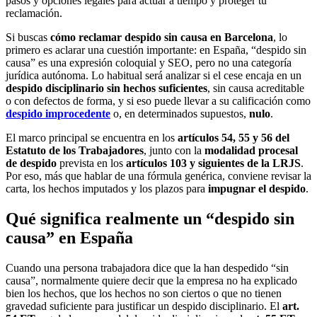
pasos y opciones legales para actuar a tiempo y proteger tu
reclamación.
Si buscas
cómo reclamar despido sin causa en Barcelona
, lo
primero es aclarar una cuestión importante: en España, “despido sin
causa” es una expresión coloquial y SEO, pero no una categoría
jurídica autónoma. Lo habitual será analizar si el cese encaja en un
despido disciplinario sin hechos suficientes
, sin causa acreditable
o con defectos de forma, y si eso puede llevar a su calificación como
despido improcedente
o, en determinados supuestos,
nulo
.
El marco principal se encuentra en los
artículos 54, 55 y 56 del
Estatuto de los Trabajadores
, junto con la
modalidad procesal
de despido
prevista en los
artículos 103 y siguientes de la LRJS
.
Por eso, más que hablar de una fórmula genérica, conviene revisar la
carta, los hechos imputados y los plazos para
impugnar el despido
.
Qué significa realmente un “despido sin
causa” en España
Cuando una persona trabajadora dice que la han despedido “sin
causa”, normalmente quiere decir que la empresa no ha explicado
bien los hechos, que los hechos no son ciertos o que no tienen
gravedad suficiente para justificar un despido disciplinario. El
art.