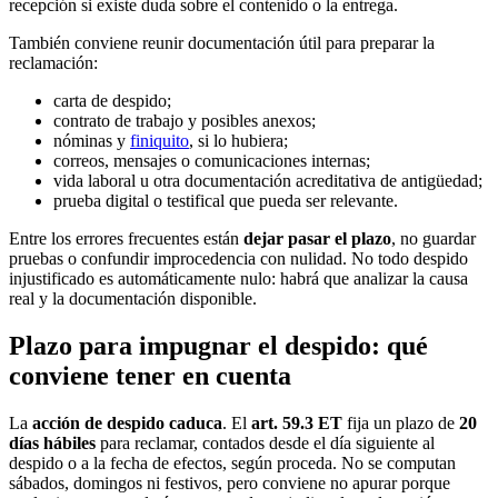
recepción si existe duda sobre el contenido o la entrega.
También conviene reunir documentación útil para preparar la
reclamación:
carta de despido;
contrato de trabajo y posibles anexos;
nóminas y
finiquito
, si lo hubiera;
correos, mensajes o comunicaciones internas;
vida laboral u otra documentación acreditativa de antigüedad;
prueba digital o testifical que pueda ser relevante.
Entre los errores frecuentes están
dejar pasar el plazo
, no guardar
pruebas o confundir improcedencia con nulidad. No todo despido
injustificado es automáticamente nulo: habrá que analizar la causa
real y la documentación disponible.
Plazo para impugnar el despido: qué
conviene tener en cuenta
La
acción de despido caduca
. El
art. 59.3 ET
fija un plazo de
20
días hábiles
para reclamar, contados desde el día siguiente al
despido o a la fecha de efectos, según proceda. No se computan
sábados, domingos ni festivos, pero conviene no apurar porque