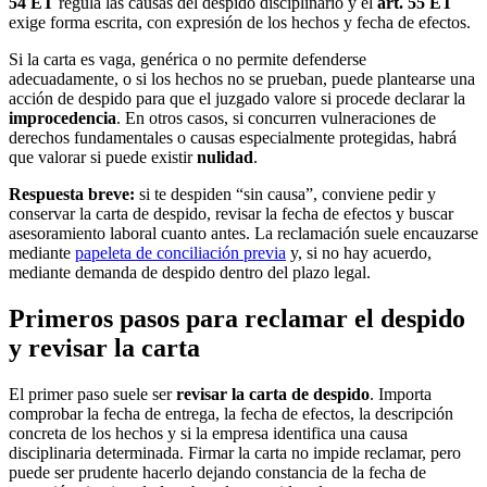
54 ET
regula las causas del despido disciplinario y el
art. 55 ET
exige forma escrita, con expresión de los hechos y fecha de efectos.
Si la carta es vaga, genérica o no permite defenderse
adecuadamente, o si los hechos no se prueban, puede plantearse una
acción de despido para que el juzgado valore si procede declarar la
improcedencia
. En otros casos, si concurren vulneraciones de
derechos fundamentales o causas especialmente protegidas, habrá
que valorar si puede existir
nulidad
.
Respuesta breve:
si te despiden “sin causa”, conviene pedir y
conservar la carta de despido, revisar la fecha de efectos y buscar
asesoramiento laboral cuanto antes. La reclamación suele encauzarse
mediante
papeleta de conciliación previa
y, si no hay acuerdo,
mediante demanda de despido dentro del plazo legal.
Primeros pasos para reclamar el despido
y revisar la carta
El primer paso suele ser
revisar la carta de despido
. Importa
comprobar la fecha de entrega, la fecha de efectos, la descripción
concreta de los hechos y si la empresa identifica una causa
disciplinaria determinada. Firmar la carta no impide reclamar, pero
puede ser prudente hacerlo dejando constancia de la fecha de