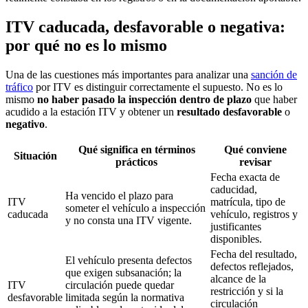
ITV caducada, desfavorable o negativa:
por qué no es lo mismo
Una de las cuestiones más importantes para analizar una
sanción de
tráfico
por ITV es distinguir correctamente el supuesto. No es lo
mismo
no haber pasado la inspección dentro de plazo
que haber
acudido a la estación ITV y obtener un
resultado desfavorable
o
negativo
.
Qué significa en términos
Qué conviene
Situación
prácticos
revisar
Fecha exacta de
caducidad,
Ha vencido el plazo para
ITV
matrícula, tipo de
someter el vehículo a inspección
caducada
vehículo, registros y
y no consta una ITV vigente.
justificantes
disponibles.
Fecha del resultado,
El vehículo presenta defectos
defectos reflejados,
que exigen subsanación; la
alcance de la
ITV
circulación puede quedar
restricción y si la
desfavorable
limitada según la normativa
circulación