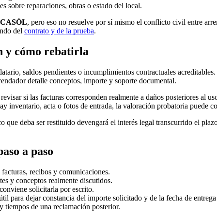
es sobre reparaciones, obras o estado del local.
NCASÒL
, pero eso no resuelve por sí mismo el conflicto civil entre ar
endo del
contrato y de la prueba
.
n y cómo rebatirla
datario, saldos pendientes o incumplimientos contractuales acreditables
rendador detalle conceptos, importe y soporte documental.
al, revisar si las facturas corresponden realmente a daños posteriores al 
ay inventario, acta o fotos de entrada, la valoración probatoria puede c
o que deba ser restituido devengará el interés legal transcurrido el plazo
paso a paso
s, facturas, recibos y comunicaciones.
ntes y conceptos realmente discutidos.
conviene solicitarla por escrito.
til para dejar constancia del importe solicitado y de la fecha de entrega
s y tiempos de una reclamación posterior.