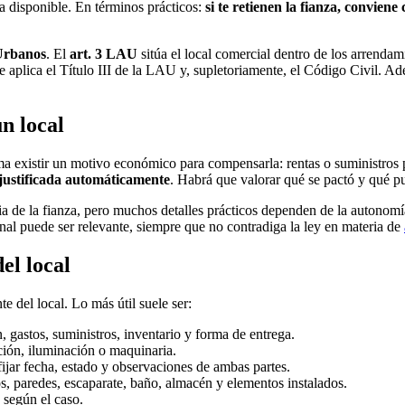
eba disponible. En términos prácticos:
si te retienen la fianza, convien
Urbanos
. El
art. 3 LAU
sitúa el local comercial dentro de los arrendam
se aplica el Título III de la LAU y, supletoriamente, el Código Civil. A
un local
ma existir un motivo económico para compensarla: rentas o suministros 
 justificada automáticamente
. Habrá que valorar qué se pactó y qué pu
cia de la fianza, pero muchos detalles prácticos dependen de la autonom
inal puede ser relevante, siempre que no contradiga la ley en materia de
el local
 del local. Lo más útil suele ser:
n, gastos, suministros, inventario y forma de entrega.
ación, iluminación o maquinaria.
fijar fecha, estado y observaciones de ambas partes.
s, paredes, escaparate, baño, almacén y elementos instalados.
 según el caso.