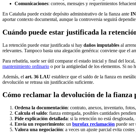
Comunicaciones
: correos, mensajes y requerimientos fehacient
En Cataluña puede existir depósito administrativo de la fianza ante
I
aportar contexto documental, aunque la controversia seguirá dependi
Cuándo puede estar justificada la retenció
La retención puede estar justificada si hay
daños imputables
al arren
relevantes. Tampoco basta una alegación genérica: conviene que el ar
Para rebatirla, suele ser útil comparar el estado inicial y final del loc
mantenimiento ordinario
o por la antigüedad de los elementos. Si no h
Además, el
art. 36 LAU
establece que el saldo de la fianza en metálic
devolución se retrasa sin justificación suficiente.
Cómo reclamar la devolución de la fianza 
Ordena la documentación
: contrato, anexos, inventario, foto
Calcula el saldo
: fianza entregada, posibles cantidades pendie
Pide explicación detallada
: si la retención no está desglosada, 
Envía un requerimiento
: un
burofax reclamación
puede ser ú
Valora una negociación
: a veces un ajuste parcial evita coste