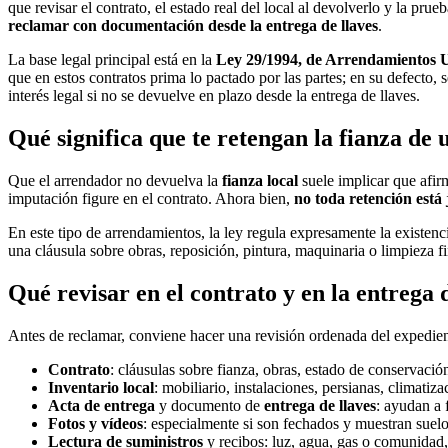
que revisar el contrato, el estado real del local al devolverlo y la pru
reclamar con documentación desde la entrega de llaves
.
La base legal principal está en la
Ley 29/1994, de Arrendamientos 
que en estos contratos prima lo pactado por las partes; en su defecto, 
interés legal si no se devuelve en plazo desde la entrega de llaves.
Qué significa que te retengan la fianza de 
Que el arrendador no devuelva la
fianza local
suele implicar que afir
imputación figure en el contrato. Ahora bien,
no toda retención está
En este tipo de arrendamientos, la ley regula expresamente la existen
una cláusula sobre obras, reposición, pintura, maquinaria o limpieza f
Qué revisar en el contrato y en la entrega d
Antes de reclamar, conviene hacer una revisión ordenada del expediente
Contrato
: cláusulas sobre fianza, obras, estado de conservació
Inventario local
: mobiliario, instalaciones, persianas, climatiz
Acta de entrega
y documento de
entrega de llaves
: ayudan a 
Fotos y vídeos
: especialmente si son fechados y muestran suelo
Lectura de suministros
y recibos: luz, agua, gas o comunidad,