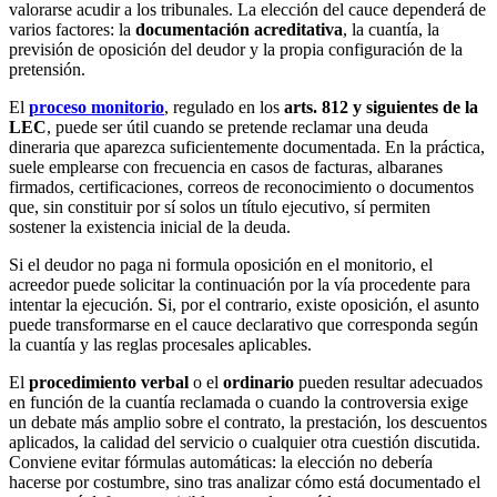
valorarse acudir a los tribunales. La elección del cauce dependerá de
varios factores: la
documentación acreditativa
, la cuantía, la
previsión de oposición del deudor y la propia configuración de la
pretensión.
El
proceso monitorio
, regulado en los
arts. 812 y siguientes de la
LEC
, puede ser útil cuando se pretende reclamar una deuda
dineraria que aparezca suficientemente documentada. En la práctica,
suele emplearse con frecuencia en casos de facturas, albaranes
firmados, certificaciones, correos de reconocimiento o documentos
que, sin constituir por sí solos un título ejecutivo, sí permiten
sostener la existencia inicial de la deuda.
Si el deudor no paga ni formula oposición en el monitorio, el
acreedor puede solicitar la continuación por la vía procedente para
intentar la ejecución. Si, por el contrario, existe oposición, el asunto
puede transformarse en el cauce declarativo que corresponda según
la cuantía y las reglas procesales aplicables.
El
procedimiento verbal
o el
ordinario
pueden resultar adecuados
en función de la cuantía reclamada o cuando la controversia exige
un debate más amplio sobre el contrato, la prestación, los descuentos
aplicados, la calidad del servicio o cualquier otra cuestión discutida.
Conviene evitar fórmulas automáticas: la elección no debería
hacerse por costumbre, sino tras analizar cómo está documentado el