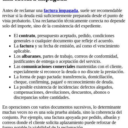
Antes de reclamar una
factura impagada
, suele ser recomendable
revisar si la deuda está suficientemente preparada desde el punto de
vista probatorio. Una reclamación técnicamente correcta no depende
solo del importe, sino de la consistencia del expediente.
El
contrato
, presupuesto aceptado, pedido, condiciones
generales o cualquier documento que refleje el acuerdo.
La
factura
y su fecha de emisión, así como el vencimiento
aplicable.
Los
albaranes
, partes de trabajo, correos de conformidad,
justificantes de entrega o aceptación del servicio.
Las
comunicaciones comerciales
mantenidas con el cliente,
especialmente si reconoce la deuda o no discute la prestación.
La forma de pago pactada: transferencia, domiciliación,
cheque, confirming, pagaré o reconocimiento de deuda.
La posible existencia de incidencias: defectos alegados,
compensaciones, devoluciones, descuentos, abonos o
discrepancias sobre cantidades.
En operaciones con varios documentos sucesivos, lo determinante
muchas veces no es una sola prueba aislada, sino la coherencia del
conjunto. Por ejemplo, una factura apoyada por pedido, albarán y
correos donde el cliente solicita aplazamiento puede reforzar de
forma notable la viabilidad de la reclamación.