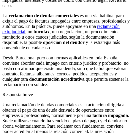
impagadas, intereses y costes de cobro con criterio legal. Revisa tu
caso.
La
reclamación de deudas comerciales
es una vía habitual para
exigir el pago de facturas impagadas entre empresas, profesionales y
autónomos. En la práctica, puede apoyarse en una
reclamación
extrajudicial
, un
burofax
, una negociación, un procedimiento
monitorio u otros cauces judiciales, según la documentación
disponible, la posible
oposición del deudor
y la estrategia más
conveniente en cada caso.
Desde Barcelona, pero con normas aplicables en toda España,
conviene abordar cada impago con criterio jurídico y probatorio: no
basta con afirmar que existe una deuda, sino que habrá que valorar
contrato, facturas, albaranes, correos, pedidos, aceptaciones y
cualquier otra
documentación acreditativa
que permita sostener la
reclamación con solidez.
Respuesta breve
Una reclamación de deudas comerciales es la actuación dirigida a
obtener el pago de una deuda derivada de operaciones entre
empresas o profesionales, normalmente por una
factura impagada
.
Suele utilizarse cuando ha vencido el plazo de pago y el deudor no
abona voluntariamente. Para reclamar con fundamento, conviene
poder acreditar al menos la relación comercial, la prestación