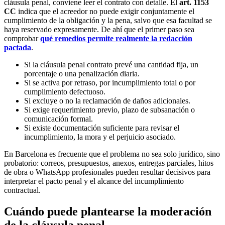
cláusula penal, conviene leer el contrato con detalle. El
art. 1153
CC
indica que el acreedor no puede exigir conjuntamente el
cumplimiento de la obligación y la pena, salvo que esa facultad se
haya reservado expresamente. De ahí que el primer paso sea
comprobar
qué remedios permite realmente la redacción
pactada
.
Si la cláusula penal contrato prevé una cantidad fija, un
porcentaje o una penalización diaria.
Si se activa por retraso, por incumplimiento total o por
cumplimiento defectuoso.
Si excluye o no la reclamación de daños adicionales.
Si exige requerimiento previo, plazo de subsanación o
comunicación formal.
Si existe documentación suficiente para revisar el
incumplimiento, la mora y el perjuicio asociado.
En Barcelona es frecuente que el problema no sea solo jurídico, sino
probatorio: correos, presupuestos, anexos, entregas parciales, hitos
de obra o WhatsApp profesionales pueden resultar decisivos para
interpretar el pacto penal y el alcance del incumplimiento
contractual.
Cuándo puede plantearse la moderación
de la cláusula penal