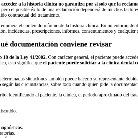
acceder a la historia clínica no garantiza por sí solo que la recla
 pero el posible éxito de una reclamación dependerá de muchos factores: 
ido contractual del tratamiento.
enumera el contenido mínimo de la historia clínica. En un entorno dental
n, incidencias, prescripciones, informes, consentimientos y cualquier d
y qué documentación conviene revisar
lo 18 de la Ley 41/2002
. Con carácter general, el paciente puede accede
tica, esto significa que
el paciente puede solicitar a la clínica dental
determinadas situaciones también puede hacerlo su representante debida
o según las circunstancias, sobre todo cuando quien pide la documentaci
rito, identificando al paciente, la clínica, el periodo aproximado del tr
discutido.
iagnósticas.
atorias.