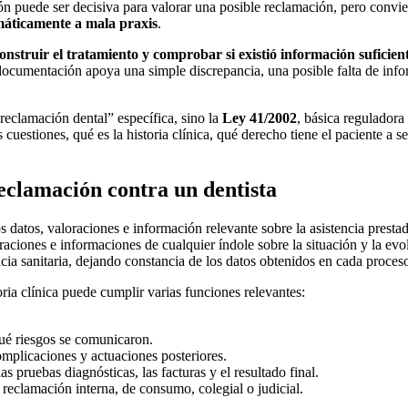
n puede ser decisiva para valorar una posible reclamación, pero convie
omáticamente a mala praxis
.
econstruir el tratamiento y comprobar si existió información sufici
la documentación apoya una simple discrepancia, una posible falta de in
reclamación dental” específica, sino la
Ley 41/2002
, básica reguladora
 cuestiones, qué es la historia clínica, qué derecho tiene el paciente 
reclamación contra un dentista
s datos, valoraciones e información relevante sobre la asistencia presta
ciones e informaciones de cualquier índole sobre la situación y la evolu
encia sanitaria, dejando constancia de los datos obtenidos en cada proceso
ria clínica puede cumplir varias funciones relevantes:
 qué riesgos se comunicaron.
complicaciones y actuaciones posteriores.
las pruebas diagnósticas, las facturas y el resultado final.
 reclamación interna, de consumo, colegial o judicial.