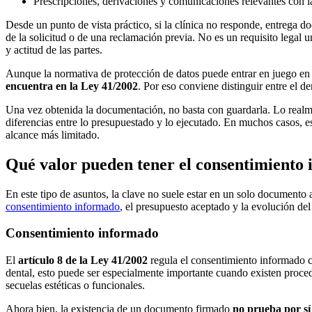
Prescripciones, derivaciones y comunicaciones relevantes con la
Desde un punto de vista práctico, si la clínica no responde, entrega 
de la solicitud o de una reclamación previa. No es un requisito legal 
y actitud de las partes.
Aunque la normativa de protección de datos puede entrar en juego en el
encuentra en la Ley 41/2002
. Por eso conviene distinguir entre el d
Una vez obtenida la documentación, no basta con guardarla. Lo realmente
diferencias entre lo presupuestado y lo ejecutado. En muchos casos, es
alcance más limitado.
Qué valor pueden tener el consentimiento i
En este tipo de asuntos, la clave no suele estar en un solo documento 
consentimiento informado
, el presupuesto aceptado y la evolución del t
Consentimiento informado
El
artículo 8 de la Ley 41/2002
regula el consentimiento informado c
dental, esto puede ser especialmente importante cuando existen procedi
secuelas estéticas o funcionales.
Ahora bien, la existencia de un documento firmado
no prueba por sí 