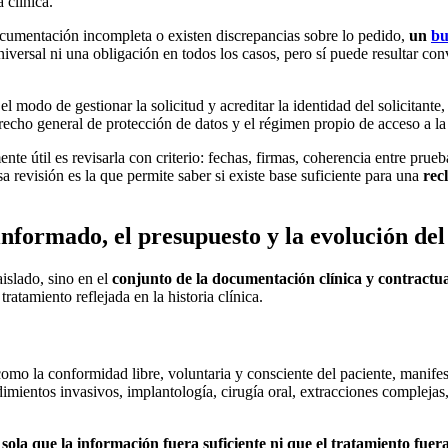
 clínica.
documentación incompleta o existen discrepancias sobre lo pedido,
un
bu
universal ni una obligación en todos los casos, pero sí puede resultar 
 modo de gestionar la solicitud y acreditar la identidad del solicitante
erecho general de protección de datos y el régimen propio de acceso a la h
 útil es revisarla con criterio: fechas, firmas, coherencia entre prueba
a revisión es la que permite saber si existe base suficiente para una
rec
nformado, el presupuesto y la evolución del
aislado, sino en el
conjunto de la documentación clínica y contractu
ratamiento reflejada en la historia clínica.
omo la conformidad libre, voluntaria y consciente del paciente, manife
mientos invasivos, implantología, cirugía oral, extracciones complejas,
sola que la información fuera suficiente ni que el tratamiento fuer