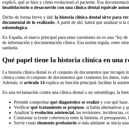
explicó, qué se hizo y cómo evolucionó el paciente. Esa documentació
insatisfactorio o desacuerdo con una clínica dental equivale aut
Dicho de forma breve y útil:
la historia clínica dental sirve para r
documental de lo realizado
. A partir de ahí, habrá que analizar si 
odontológica
.
En España, el marco principal para estas cuestiones no es una “ley de 
de información y documentación clínica. Esa norma regula, entre otras
sanitaria.
Qué papel tiene la historia clínica en una 
La historia clínica dental es el conjunto de documentos que recogen lo
clínica como el conjunto de documentos que contienen los datos, valora
Además, el
artículo 14
explica su función principal: facilitar la asist
En una reclamación contra una clínica dental o un odontólogo, la histo
Permitir comprobar
qué diagnóstico se realizó
y con qué base.
Verificar
qué tratamiento se propuso
, si había alternativas y
Analizar la
evolución asistencial
, las revisiones, incidencias, 
Contrastar si existe coherencia entre la historia, el presupuesto, 
Servir como
elemento probatorio
si más adelante se inicia una