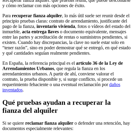
Recuperar fianza alquiler: qué pruebas reunir, qué puede descontarse
y cómo reclamar con más opciones de éxito.
Para
recuperar fianza alquiler
, lo más útil suele ser reunir desde el
principio pruebas claras: contrato de arrendamiento, justificante del
pago de la fianza,
inventario vivienda
, fotos o vídeos del estado del
inmueble,
acta entrega llaves
o documento equivalente, mensajes
entre las partes y acreditación de rentas o suministros pendientes, si
existen. Cuando hay discrepancias, la clave no suele estar solo en
“tener razón”, sino en poder demostrar qué se entregó, en qué estado
y qué cantidades seguían realmente pendientes.
En España, la referencia principal es el
artículo 36 de la Ley de
Arrendamientos Urbanos
, que regula la fianza en los
arrendamientos urbanos. A partir de ahí, conviene valorar el
contrato, la prueba disponible y, si surge conflicto, si procede un
requerimiento fehaciente o una eventual reclamación por
daños
inventados
.
Qué pruebas ayudan a recuperar la
fianza del alquiler
Si se quiere
reclamar fianza alquiler
o defender una retención, hay
documentos especialmente relevantes: