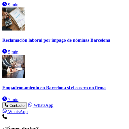
9 min
Reclamación laboral por impago de nóminas Barcelona
5 min
Empadronamiento en Barcelona si el casero no firma
7 min
WhatsApp
Contacto
WhatsApp
¿Tienes dudas?