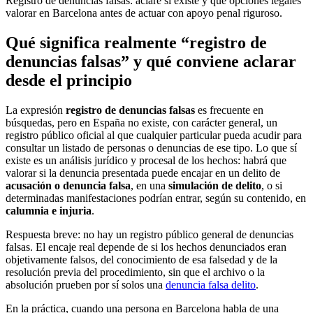
Registro de denuncias falsas: aclare si existe y qué opciones legales
valorar en Barcelona antes de actuar con apoyo penal riguroso.
Qué significa realmente “registro de
denuncias falsas” y qué conviene aclarar
desde el principio
La expresión
registro de denuncias falsas
es frecuente en
búsquedas, pero en España no existe, con carácter general, un
registro público oficial al que cualquier particular pueda acudir para
consultar un listado de personas o denuncias de ese tipo. Lo que sí
existe es un análisis jurídico y procesal de los hechos: habrá que
valorar si la denuncia presentada puede encajar en un delito de
acusación o denuncia falsa
, en una
simulación de delito
, o si
determinadas manifestaciones podrían entrar, según su contenido, en
calumnia e injuria
.
Respuesta breve: no hay un registro público general de denuncias
falsas. El encaje real depende de si los hechos denunciados eran
objetivamente falsos, del conocimiento de esa falsedad y de la
resolución previa del procedimiento, sin que el archivo o la
absolución prueben por sí solos una
denuncia falsa delito
.
En la práctica, cuando una persona en Barcelona habla de una